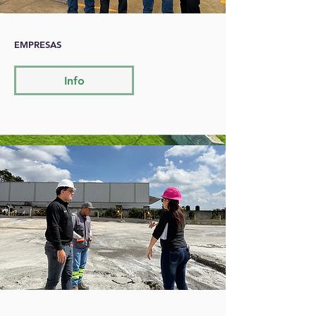
EMPRESAS
Info